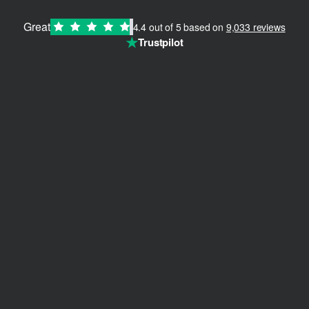
Great
4.4 out of 5 based on
9,033 reviews
★
Trustpilot