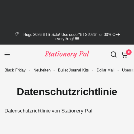
Huge 2026 BTS Sale! Use code "BTS2026" for 30% OFF
everything! 🎒
0
Black Friday
Neuheiten
Bullet Journal Kits
Dollar Mall
Überra
Datenschutzrichtlinie
Datenschutzrichtlinie von Stationery Pal