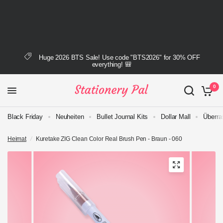
Huge 2026 BTS Sale! Use code "BTS2026" for 30% OFF
everything! 🎒
0
Black Friday
Neuheiten
Bullet Journal Kits
Dollar Mall
Überra
Heimat
/
Kuretake ZIG Clean Color Real Brush Pen - Braun - 060