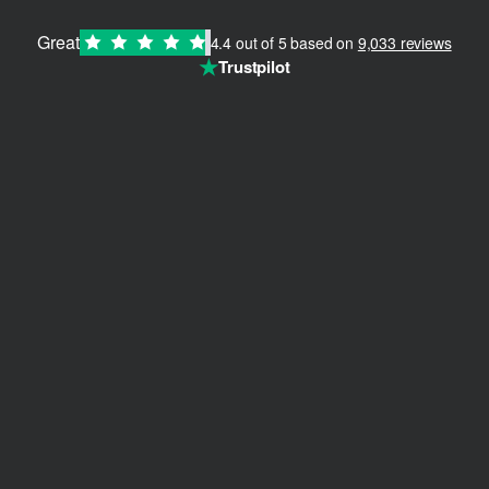
Great
4.4 out of 5 based on
9,033 reviews
★
Trustpilot