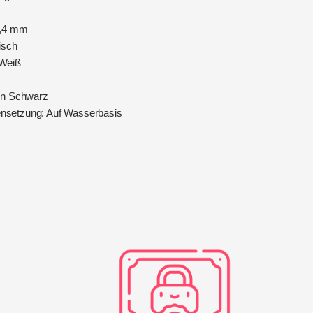
0,4 mm
isch
 Weiß
rün Schwarz
setzung: Auf Wasserbasis