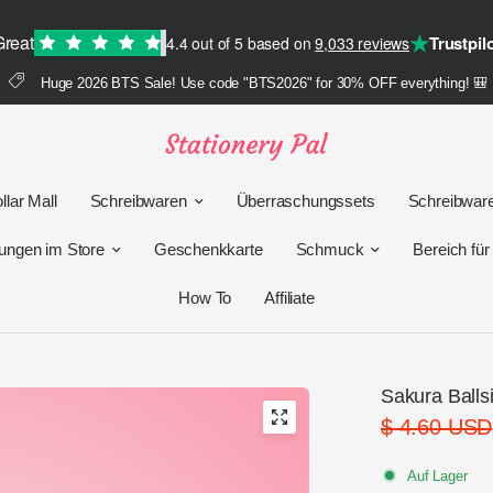
★
Great
Trustpil
4.4 out of 5 based on
9,033 reviews
Huge 2026 BTS Sale! Use code "BTS2026" for 30% OFF everything! 🎒
llar Mall
Schreibwaren
Überraschungssets
Schreibwar
ungen im Store
Geschenkkarte
Schmuck
Bereich fü
How To
Affiliate
Sakura Balls
$ 4.60 USD
Auf Lager