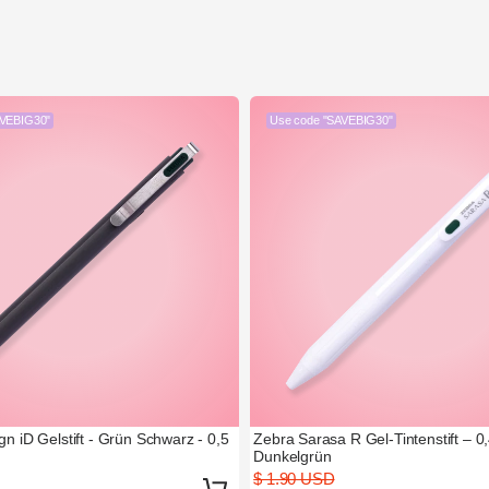
AVEBIG30"
Use code "SAVEBIG30"
gn iD Gelstift - Grün Schwarz - 0,5
Zebra Sarasa R Gel-Tintenstift – 
Dunkelgrün
$ 1.90 USD