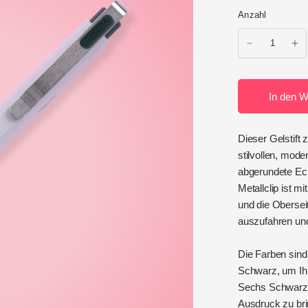
Anzahl
In den W
Dieser Gelstift 
stilvollen, mod
abgerundete Eck
Metallclip ist m
und die Obersei
auszufahren und
Die Farben sind
Schwarz, um Ihre
Sechs Schwarztö
Ausdruck zu bri