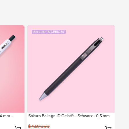
Use code "SAVEBIG30"
0,4 mm –
Sakura Ballsign iD Gelstift - Schwarz - 0,5 mm
$ 4.60 USD