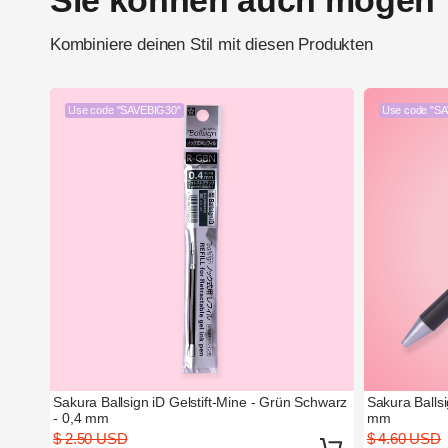
Kombiniere deinen Stil mit diesen Produkten
Use code "SAVEBIG30"
Use code "S
Sakura Ballsign iD Gelstift-Mine - Grün Schwarz
Sakura Ballsi
- 0,4 mm
mm
$ 2.50 USD
$ 4.60 USD