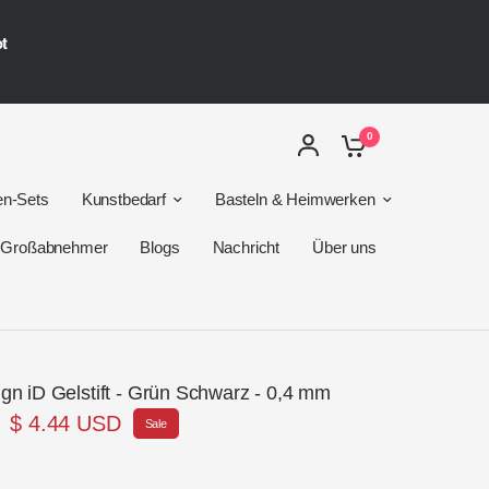
ot
0
en-Sets
Kunstbedarf
Basteln & Heimwerken
r Großabnehmer
Blogs
Nachricht
Über uns
ign iD Gelstift - Grün Schwarz - 0,4 mm
$ 4.44 USD
Sale