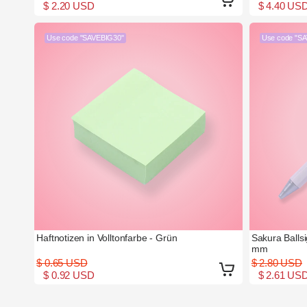
$ 2.20 USD
$ 4.40 US
Use code "SAVEBIG30"
Use code "S
Haftnotizen in Volltonfarbe - Grün
Sakura Ballsi
mm
$ 0.65 USD
$ 2.80 USD
$ 0.92 USD
$ 2.61 US