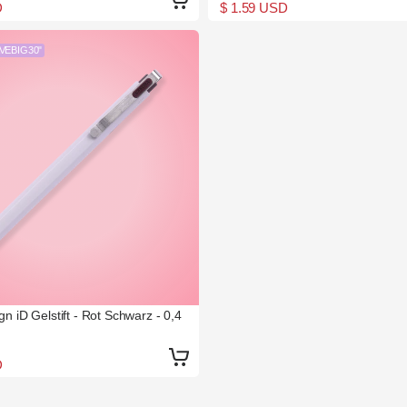
D
$ 1.59 USD
AVEBIG30"
gn iD Gelstift - Rot Schwarz - 0,4
D